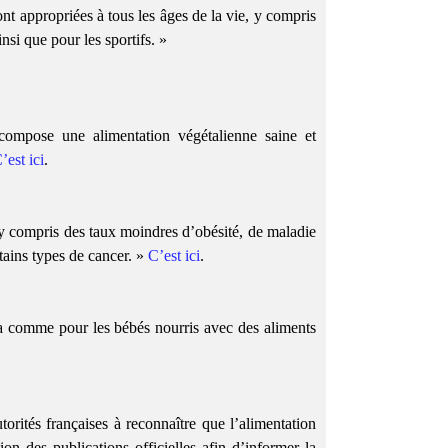
nt appropriées à tous les âges de la vie, y compris
insi que pour les sportifs. »
mpose une alimentation végétalienne saine et
’est ici
.
y compris des taux moindres d’obésité, de maladie
tains types de cancer. »
C’est ici
.
ra comme pour les bébés nourris avec des aliments
orités françaises à reconnaître que l’alimentation
ion des publications officielles afin d’informer la