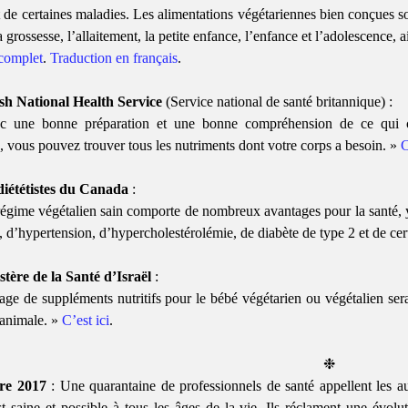
t de certaines maladies. Les alimentations végétariennes bien conçues so
 grossesse, l’allaitement, la petite enfance, l’enfance et l’adolescence, a
complet
.
Traduction en français
.
ish National Health Service
(Service national de santé britannique) :
c une bonne préparation et une bonne compréhension de ce qui co
e, vous pouvez trouver tous les nutriments dont votre corps a besoin. »
C
diététistes du Canada
:
égime végétalien sain comporte de nombreux avantages pour la santé, 
, d’hypertension, d’hypercholestérolémie, de diabète de type 2 et de cer
stère de la Santé d’Israël
:
age de suppléments nutritifs pour le bébé végétarien ou végétalien se
 animale. »
C’est ici
.
❉
re 2017
: Une quarantaine de professionnels de santé appellent les aut
t saine et possible à tous les âges de la vie. Ils réclament une évolut