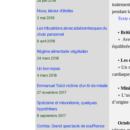
28 juin 2018
traitemen
Nous, labeur d’étoiles
pendant la
2 mai 2018
Texte 
Les tribulations abracadabrantesques du
•
Brit
choix personnel
« Ave
6 avril 2018
équilibré
Régime alimentaire végétalien
24 mars 2018
•
Les 
« Un r
Un bon repas
cardiaque
4 mars 2018
Emmanuel Todd victime d’un tir de missile
•
Mini
27 novembre 2017
« L’us
d’origine
Spécisme et misonéisme, quelques
hypothèses
8 septembre 2017
Octob
Corrida. Grand spectacle de souffrance
végane es