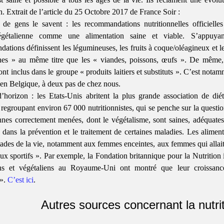
n. Extrait de l’article du 25 Octobre 2017 de France Soir :
de gens le savent : les recommandations nutritionnelles officielle
égétalienne comme une alimentation saine et viable. S’appuyant
ations définissent les légumineuses, les fruits à coque/oléagineux et l
nes » au même titre que les « viandes, poissons, œufs ». De même, l
nt inclus dans le groupe « produits laitiers et substituts ». C’est notam
 en Belgique, à deux pas de chez nous.
’horizon : les Etats-Unis abritent la plus grande association de d
- regroupant environ 67 000 nutritionnistes, qui se penche sur la questio
nnes correctement menées, dont le végétalisme, sont saines, adéquates 
 dans la prévention et le traitement de certaines maladies. Les alimen
stades de la vie, notamment aux femmes enceintes, aux femmes qui allait
aux sportifs ». Par exemple, la Fondation britannique pour la Nutritio
ens et végétaliens au Royaume-Uni ont montré que leur croissanc
 ».
C’est ici
.
Autres sources concernant la nutri