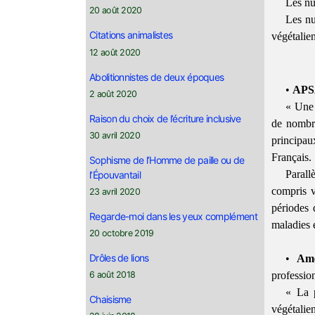
Les nu
20 août 2020
Les nu
Citations animalistes
végétalie
12 août 2020
Abolitionnistes de deux époques
•
AP
2 août 2020
« Une 
Raison du choix de l’écriture inclusive
de nombre
30 avril 2020
principau
Français.
Sophisme de l’Homme de paille ou de
Parall
l’Épouvantail
compris v
23 avril 2020
périodes 
Regarde-moi dans les yeux complément
maladies e
20 octobre 2019
Drôles de lions
•
Ame
6 août 2018
profession
« La p
Chaisisme
végétalie