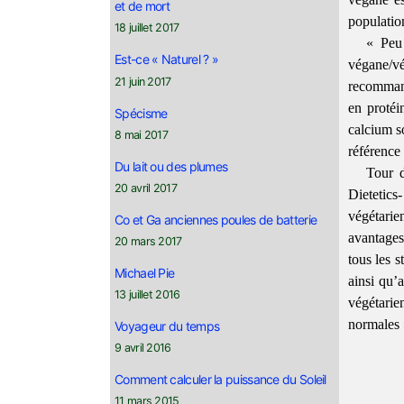
et de mort
populatio
18 juillet 2017
« Peu 
Est-ce « Naturel ? »
végane/v
21 juin 2017
recommand
en protéi
Spécisme
calcium so
8 mai 2017
référence
Du lait ou des plumes
Tour d
20 avril 2017
Dietetics
végétarie
Co et Ga anciennes poules de batterie
avantages
20 mars 2017
tous les 
Michael Pie
ainsi qu’
13 juillet 2016
végétari
normales
Voyageur du temps
9 avril 2016
Comment calculer la puissance du Soleil
11 mars 2015