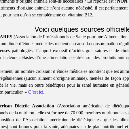
triments d’origine animale sont-ils nécessaires ? La réponse est :
NON
.
triments d’origine animale n’ont aucune nécéssité. il est parfaitemen
n, pour peu qu’on se complémente en vitamine B12.
Voici quelques sources officielle
SARES
(Association de Professionnels de Santé pour une Alimentation
multitude d’études médicales mettent en cause la consommation réguliè
uses pathologies. L’apport excessif d’acides gras saturés et de chol
x facteurs néfastes d’une alimentation centrée sur des produits ani
èlement, un nombre croissant d’études médicales montrent que les alime
égétaliennes (aucun aliment d’origine animale), menées de façon appr
de la vie, mais en outre bénéfiques pour la santé humaine en général
n particulier. »
C’est ici
.
rican Dietetic Association
(Association américaine de diététiqu
nels de la nutrition ; elle est formée de 70 000 membres nutritionnistes e
osition de l’Association américaine de diététique est que les alim
nnes) sont bonnes pour la santé, adéquates sur le plan nutritionnel et