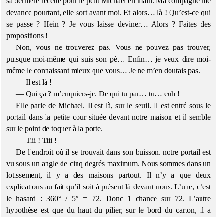
sa dernière recette pour le petit Michael en main. Ma compagne me
devance pourtant, elle sort avant moi. Et alors… là ! Qu’est-ce qui
se passe ? Hein ? Je vous laisse deviner… Alors ? Faites des
propositions !
Non, vous ne trouverez pas. Vous ne pouvez pas trouver,
puisque moi-même qui suis son pè… Enfin… je veux dire moi-
même le connaissant mieux que vous… Je ne m’en doutais pas.
— Il est là !
— Qui ça ? m’enquiers-je. De qui tu par… tu… euh !
Elle parle de Michael. Il est là, sur le seuil. Il est entré sous le
portail dans la petite cour située devant notre maison et il semble
sur le point de toquer à la porte.
— Tiii ! Tiii !
De l’endroit où il se trouvait dans son buisson, notre portail est
vu sous un angle de cinq degrés maximum. Nous sommes dans un
lotissement, il y a des maisons partout. Il n’y a que deux
explications au fait qu’il soit à présent là devant nous. L’une, c’est
le hasard : 360° / 5° = 72. Donc 1 chance sur 72. L’autre
hypothèse est que du haut du pilier, sur le bord du carton, il a